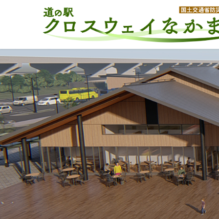
コ
ナ
ン
ビ
テ
ゲ
ン
ー
ツ
シ
へ
ョ
ス
ン
キ
に
ッ
移
プ
動