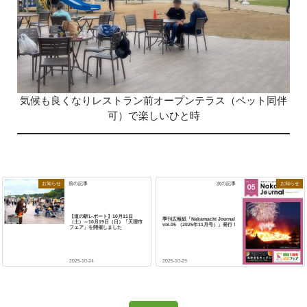
気候も良くなりレストラン前オープンテラス（ペット同伴
可）で楽しいひと時
お知らせ
お知らせ
前の記事
次の記事
【道の駅レポート】10月11日
季刊広報紙「Nakamachi Journal
（土）～10月19日（日）「天理市
vol.05 （2025年11月号）」発行！
フェア」を開催しました
2025-10-24
2025-10-29