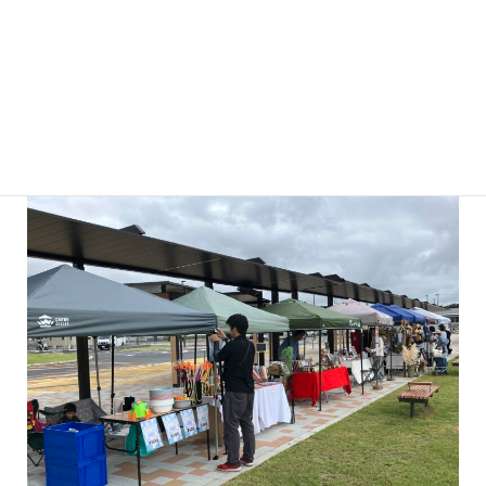
tastasas（塩麹ナッツほか）