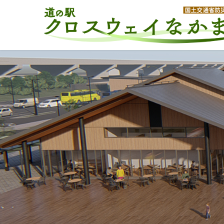
コ
ナ
ン
ビ
テ
ゲ
ン
ー
ツ
シ
へ
ョ
ス
ン
キ
に
ッ
移
プ
動