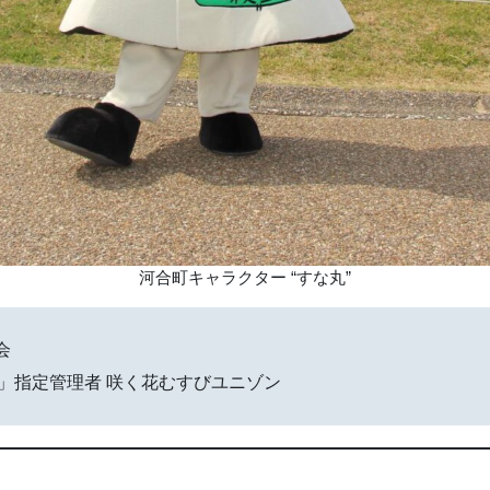
河合町キャラクター “すな丸”
会
」指定管理者 咲く花むすびユニゾン