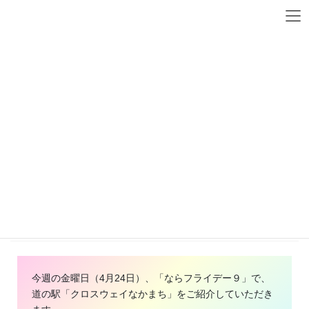
コ
ナ
ン
ビ
テ
ゲ
ン
ー
ツ
シ
へ
ョ
お知らせ
ス
ン
キ
に
ッ
移
プ
動
HOME
お知らせ
「ならフライデー９」で放映されます！
2026-04-23
「ならフライデー９」で放映されます！
今週の金曜日（4月24日）、「ならフライデー９」で、
道の駅「クロスウェイなかまち」をご紹介していただき