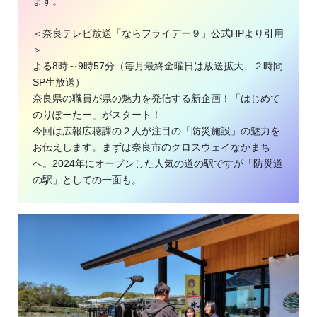
ます。
＜奈良テレビ放送「ならフライデー９」公式HPより引用
＞
よる8時～9時57分（毎月最終金曜日は放送拡大、２時間
SP生放送）
奈良県の職員が県の魅力を発信する新企画！「はじめて
のりぽーたー」がスタート！
今回は広報広聴課の２人が注目の「防災施設」の魅力を
お伝えします。まずは奈良市のクロスウェイなかまち
へ。2024年にオープンした人気の道の駅ですが「防災道
の駅」としての一面も。