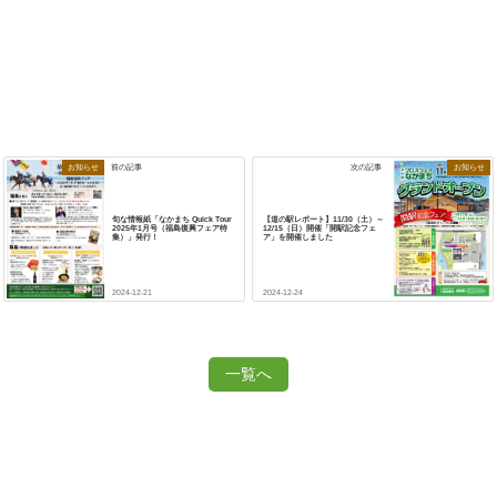
お知らせ
お知らせ
前の記事
次の記事
旬な情報紙「なかまち Quick Tour
【道の駅レポート】11/30（土）～
2025年1月号（福島復興フェア特
12/15（日）開催「開駅記念フェ
集）」発行！
ア」を開催しました
2024-12-21
2024-12-24
一覧へ