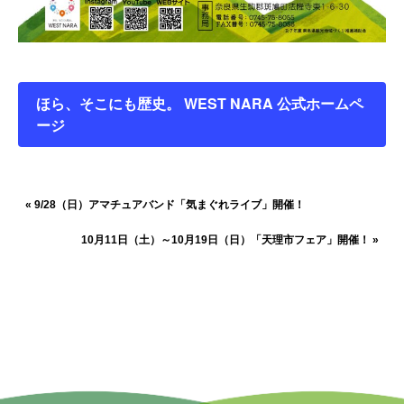
ほら、そこにも歴史。 WEST NARA 公式ホームペ
ージ
イ
«
9/28（日）アマチュアバンド「気まぐれライブ」開催！
ベ
10月11日（土）～10月19日（日）「天理市フェア」開催！
»
ン
ト
ナ
ビ
ゲ
ー